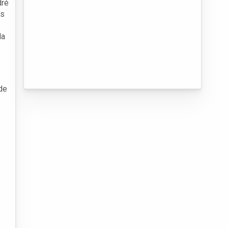
dré
os
da
de