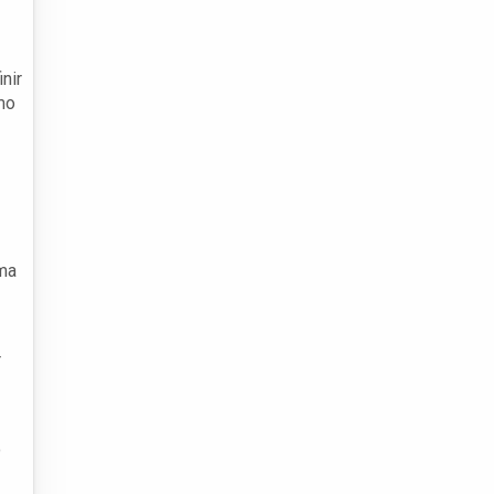
nir
mo
uma
r
o