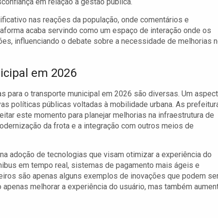
onfiança em relação à gestão pública.
icativo nas reações da população, onde comentários e
ataforma acaba servindo como um espaço de interação onde os
ões, influenciando o debate sobre a necessidade de melhorias 
icipal em 2026
as para o transporte municipal em 2026 são diversas. Um aspec
s políticas públicas voltadas à mobilidade urbana. As prefeitur
ar este momento para planejar melhorias na infraestrutura de
 modernização da frota e a integração com outros meios de
a adoção de tecnologias que visam otimizar a experiência do
ônibus em tempo real, sistemas de pagamento mais ágeis e
eiros são apenas alguns exemplos de inovações que podem se
o apenas melhorar a experiência do usuário, mas também aumen