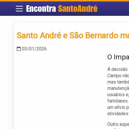
Encontra
SantoAndré
Santo André e São Bernardo ma
03/01/2026
O Impa
A decisão 
Campo não 
mas também
manutenção
usuários e
familiares
um alívio 
atividades 
Outro aspe