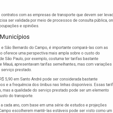
 e contratos com as empresas de transporte que devem ser leva
ecisa ser validada por meio de processos de consulta pública, o
ocupações e opiniões.
 Municípios
é e São Bernardo do Campo, é importante compará-las com as
ão oferece uma perspectiva mais ampla sobre o custo do
 de São Paulo, por exemplo, costuma ter tarifas bastante
e Mauá, apresentavam tarifas semelhantes, mas com variações
 serviço prestado.
e R$ 5,90 em Santo André pode ser considerada bastante
os e a frequência dos ônibus nas linhas disponíveis. Essas tari
o, mas a qualidade do serviço prestado pode ser um elemento
usto do transporte.
fas a cada ano, com base em uma série de estudos e projeções
do Campo escolherem mantê-las estáveis pode ser visto como um