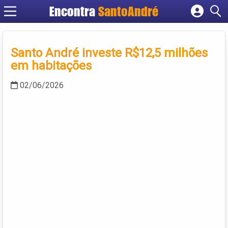
Encontra
SantoAndré
Cadastrar empresa
Fazer login
Santo André investe R$12,5 milhões
Criar conta
em habitações
02/06/2026