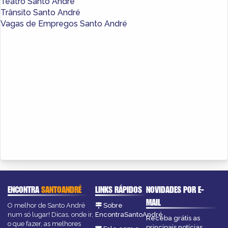
Teatro Santo André
Trânsito Santo André
Vagas de Empregos Santo André
ENCONTRA
SANTOANDRÉ
LINKS RÁPIDOS
NOVIDADES POR E-
MAIL
O melhor de Santo André
Sobre
num só lugar! Dicas, onde ir,
EncontraSantoAndré
Receba grátis as
o que fazer, as melhores
principais notícias,