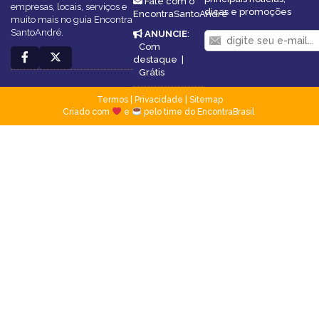
Fale com o
empresas, locais, serviços e
dicas e promoções
EncontraSantoAndré
muito mais no guia Encontra
SantoAndré.
ANUNCIE
:
Com
destaque
|
Grátis
Termos
|
Privacidade
|
Sitemap
Criado com
e
pelo time do EncontraBrasil