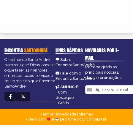
ENCONTRA
SANTOANDRÉ
LINKS RÁPIDOS
NOVIDADES POR E-
MAIL
O melhor de Santo André
Sobre
num só lugar! Dicas, onde ir,
EncontraSantoAndré
Receba grátis as
o que fazer, as melhores
principais notícias,
Fale com o
empresas, locais, serviços e
dicas e promoções
EncontraSantoAndré
muito mais no guia Encontra
SantoAndré.
ANUNCIE
:
Com
destaque
|
Grátis
Termos
|
Privacidade
|
Sitemap
Criado com
e
pelo time do EncontraBrasil