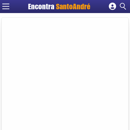
Encontra
SantoAndré
Cadastrar empresa
Fazer login
Criar conta