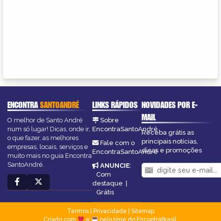
ENCONTRA
SANTOANDRÉ
LINKS RÁPIDOS
NOVIDADES POR E-
MAIL
O melhor de Santo André
Sobre
num só lugar! Dicas, onde ir,
EncontraSantoAndré
Receba grátis as
o que fazer, as melhores
principais notícias,
Fale com o
empresas, locais, serviços e
dicas e promoções
EncontraSantoAndré
muito mais no guia Encontra
SantoAndré.
ANUNCIE
:
Com
destaque
|
Grátis
Termos
|
Privacidade
|
Sitemap
Criado com
e
pelo time do EncontraBrasil