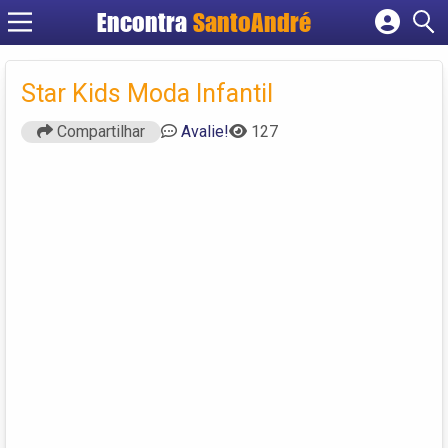
Encontra
SantoAndré
Cadastrar empresa
Fazer login
Star Kids Moda Infantil
Criar conta
Compartilhar
Avalie!
127