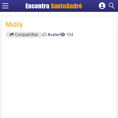
Encontra
SantoAndré
Cadastrar empresa
Fazer login
Midily
Criar conta
Compartilhar
Avalie!
104