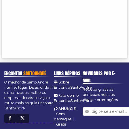
ENCONTRA
SANTOANDRÉ
LINKS RÁPIDOS
NOVIDADES POR E-
MAIL
O melhor de Santo André
Sobre
num só lugar! Dicas, onde ir,
EncontraSantoAndré
Receba grátis as
o que fazer, as melhores
principais notícias,
Fale com o
empresas, locais, serviços e
dicas e promoções
EncontraSantoAndré
muito mais no guia Encontra
SantoAndré.
ANUNCIE
:
Com
destaque
|
Grátis