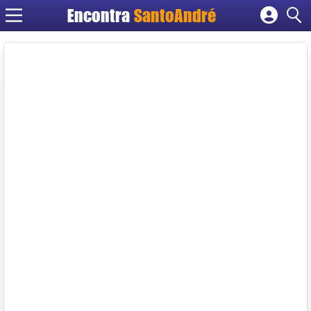
Encontra
SantoAndré
Cadastrar empresa
Fazer login
Criar conta