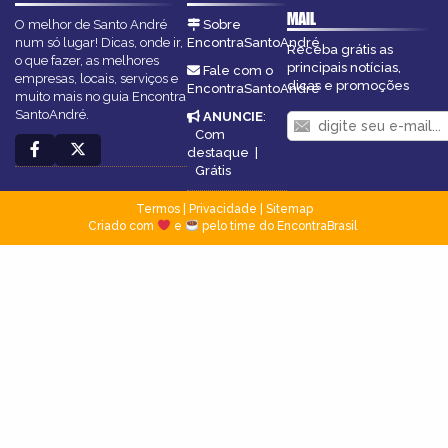
MAIL
O melhor de Santo André
Sobre
num só lugar! Dicas, onde ir,
EncontraSantoAndré
Receba grátis as
o que fazer, as melhores
principais notícias,
Fale com o
empresas, locais, serviços e
dicas e promoções
EncontraSantoAndré
muito mais no guia Encontra
SantoAndré.
ANUNCIE
:
Com
destaque
|
Grátis
Termos
|
Privacidade
|
Sitemap
Criado com
e
pelo time do EncontraBrasil