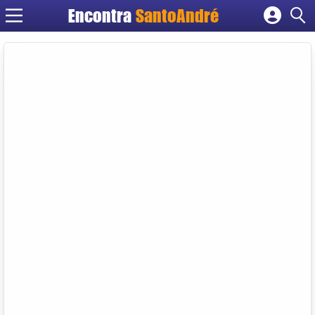
Encontra
SantoAndré
Cadastrar empresa
Fazer login
Criar conta