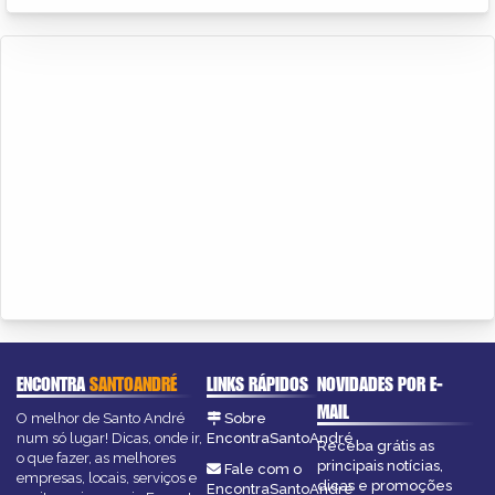
ENCONTRA
SANTOANDRÉ
LINKS RÁPIDOS
NOVIDADES POR E-
MAIL
O melhor de Santo André
Sobre
num só lugar! Dicas, onde ir,
EncontraSantoAndré
Receba grátis as
o que fazer, as melhores
principais notícias,
Fale com o
empresas, locais, serviços e
dicas e promoções
EncontraSantoAndré