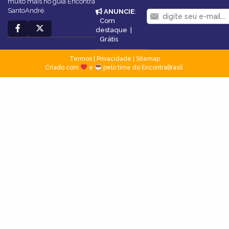
muito mais no guia Encontra
SantoAndré.
ANUNCIE
:
Com
destaque
|
Grátis
Termos
|
Privacidade
|
Sitemap
Criado com
e
pelo time do EncontraBrasil