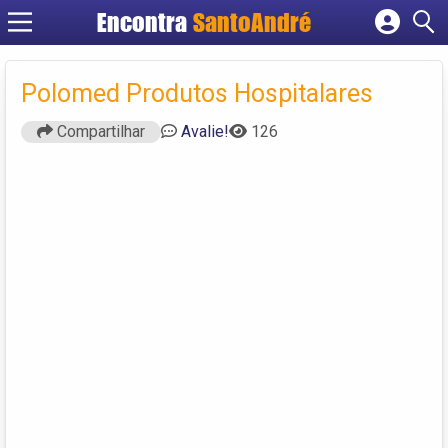
Encontra
SantoAndré
Cadastrar empresa
Fazer login
Polomed Produtos Hospitalares
Criar conta
Compartilhar
Avalie!
126