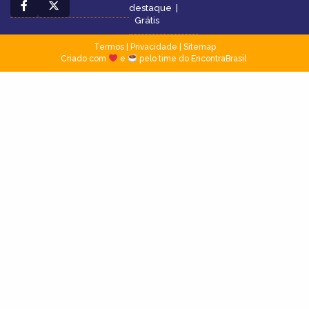
destaque
|
Grátis
Termos
|
Privacidade
|
Sitemap
Criado com
e
pelo time do EncontraBrasil