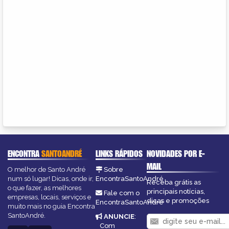
ENCONTRA
SANTOANDRÉ
LINKS RÁPIDOS
NOVIDADES POR E-
MAIL
O melhor de Santo André
Sobre
num só lugar! Dicas, onde ir,
EncontraSantoAndré
Receba grátis as
o que fazer, as melhores
principais notícias,
Fale com o
empresas, locais, serviços e
dicas e promoções
EncontraSantoAndré
muito mais no guia Encontra
SantoAndré.
ANUNCIE
:
Com