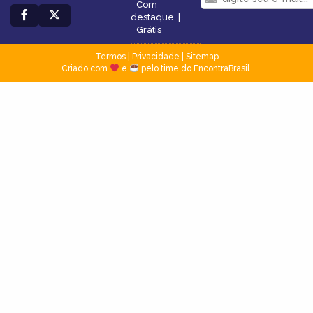
Com
destaque
|
Grátis
Termos
|
Privacidade
|
Sitemap
Criado com
e
pelo time do EncontraBrasil