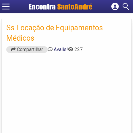
Encontra
SantoAndré
Cadastrar empresa
Fazer login
Ss Locação de Equipamentos
Criar conta
Médicos
Compartilhar
Avalie!
227