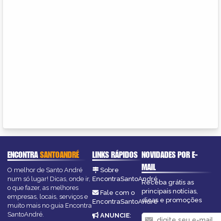
ENCONTRA
SANTOANDRÉ
LINKS RÁPIDOS
NOVIDADES POR E-
MAIL
O melhor de Santo André
Sobre
num só lugar! Dicas, onde ir,
EncontraSantoAndré
Receba grátis as
o que fazer, as melhores
principais notícias,
Fale com o
empresas, locais, serviços e
dicas e promoções
EncontraSantoAndré
muito mais no guia Encontra
SantoAndré.
ANUNCIE
: