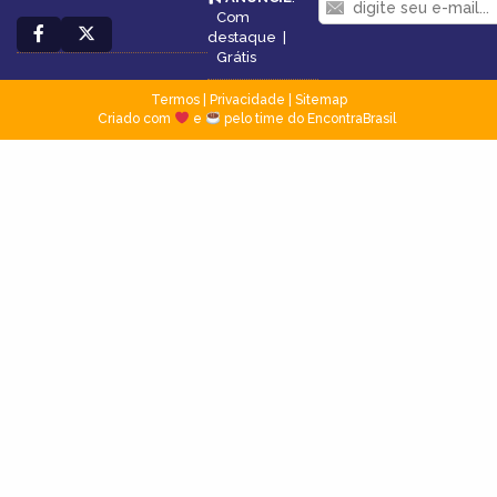
Com
destaque
|
Grátis
Termos
|
Privacidade
|
Sitemap
Criado com
e
pelo time do EncontraBrasil