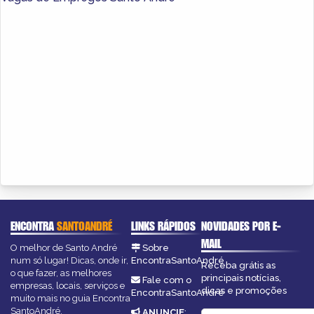
ENCONTRA
SANTOANDRÉ
LINKS RÁPIDOS
NOVIDADES POR E-
MAIL
O melhor de Santo André
Sobre
num só lugar! Dicas, onde ir,
EncontraSantoAndré
Receba grátis as
o que fazer, as melhores
principais notícias,
Fale com o
empresas, locais, serviços e
dicas e promoções
EncontraSantoAndré
muito mais no guia Encontra
SantoAndré.
ANUNCIE
: