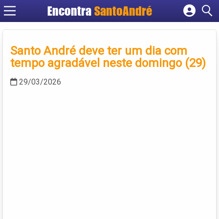
Encontra
SantoAndré
Cadastrar empresa
Fazer login
Santo André deve ter um dia com
Criar conta
tempo agradável neste domingo (29)
29/03/2026