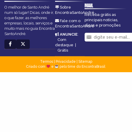
MAIL
O melhor de Santo André
Sobre
num só lugar! Dicas, onde ir,
EncontraSantoAndré
Receba grátis as
o que fazer, as melhores
principais notícias,
Fale com o
empresas, locais, serviços e
dicas e promoções
EncontraSantoAndré
muito mais no guia Encontra
SantoAndré.
ANUNCIE
:
Com
destaque
|
Grátis
Termos
|
Privacidade
|
Sitemap
Criado com
e
pelo time do EncontraBrasil