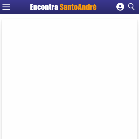
Encontra
SantoAndré
Cadastrar empresa
Fazer login
Criar conta