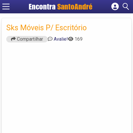
Encontra
SantoAndré
Cadastrar empresa
Fazer login
Sks Móveis P/ Escritório
Criar conta
Compartilhar
Avalie!
169