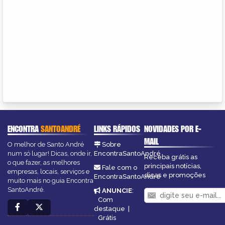
ENCONTRA
SANTOANDRÉ
LINKS RÁPIDOS
NOVIDADES POR E-
MAIL
O melhor de Santo André
Sobre
num só lugar! Dicas, onde ir,
EncontraSantoAndré
Receba grátis as
o que fazer, as melhores
principais notícias,
Fale com o
empresas, locais, serviços e
dicas e promoções
EncontraSantoAndré
muito mais no guia Encontra
SantoAndré.
ANUNCIE
:
Com
destaque
|
Grátis