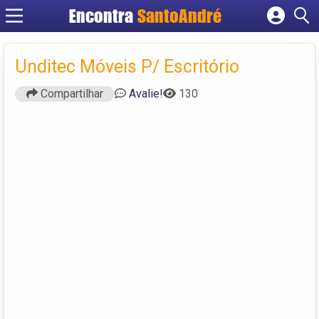
Encontra
SantoAndré
Cadastrar empresa
Fazer login
Unditec Móveis P/ Escritório
Criar conta
Compartilhar
Avalie!
130