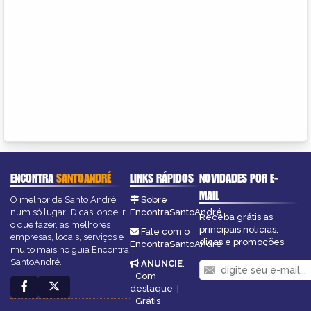
ENCONTRA
SANTOANDRÉ
LINKS RÁPIDOS
NOVIDADES POR E-
MAIL
O melhor de Santo André
Sobre
num só lugar! Dicas, onde ir,
EncontraSantoAndré
Receba grátis as
o que fazer, as melhores
principais notícias,
Fale com o
empresas, locais, serviços e
dicas e promoções
EncontraSantoAndré
muito mais no guia Encontra
SantoAndré.
ANUNCIE
:
Com
destaque
|
Grátis